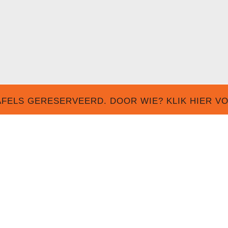
FELS GERESERVEERD. DOOR WIE? KLIK HIER V