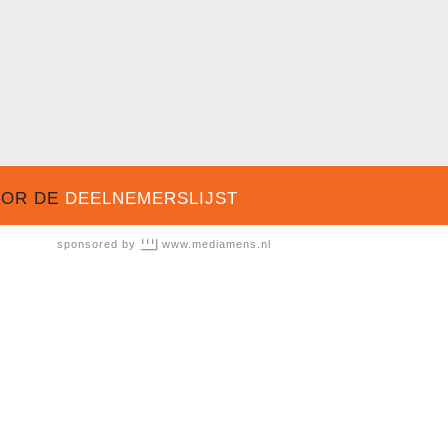
OOR DE
DEELNEMERSLIJST
sponsored by
www.mediamens.nl