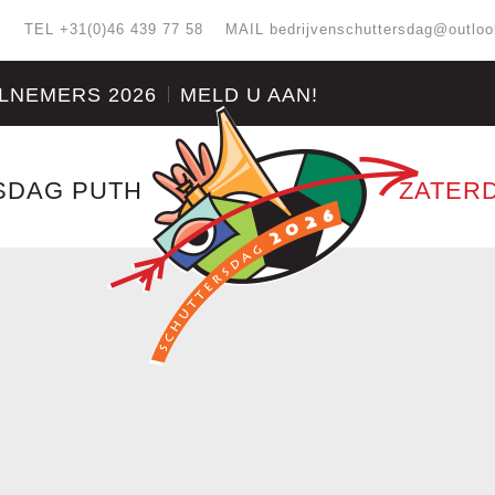
:
TEL +31(0)46 439 77 58
MAIL
bedrijvenschuttersdag@outlo
LNEMERS 2026
MELD U AAN!
SDAG PUTH
ZATERD