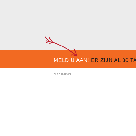
MELD U AAN!
ER ZIJN AL
30
TA
disclaimer