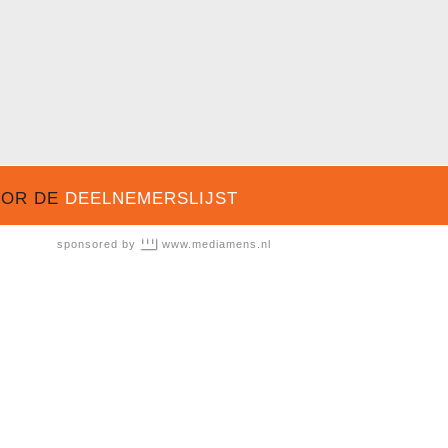
OOR DE
DEELNEMERSLIJST
sponsored by
www.mediamens.nl