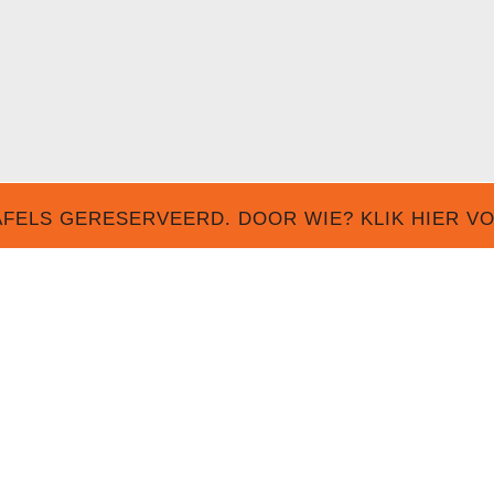
FELS GERESERVEERD. DOOR WIE? KLIK HIER V