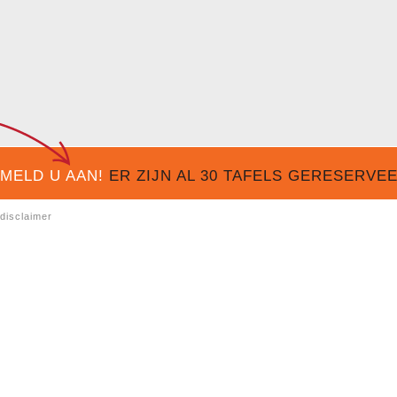
MELD U AAN!
ER ZIJN AL
30
TAFELS GERESERVEER
disclaimer