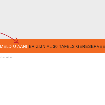
MELD U AAN!
ER ZIJN AL
30
TAFELS GERESERVEER
disclaimer