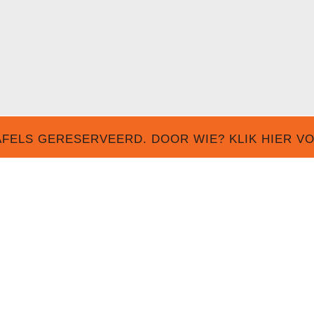
FELS GERESERVEERD. DOOR WIE? KLIK HIER V