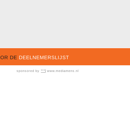
OOR DE
DEELNEMERSLIJST
sponsored by
www.mediamens.nl