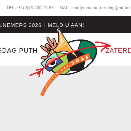
:
TEL +31(0)46 439 77 58
MAIL
bedrijvenschuttersdag@outlo
LNEMERS 2026
MELD U AAN!
SDAG PUTH
ZATERD