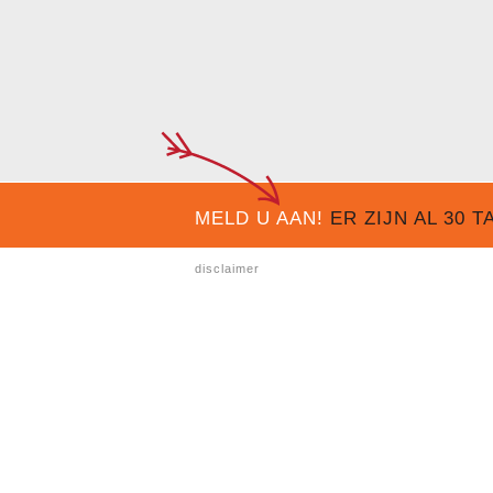
MELD U AAN!
ER ZIJN AL
30
TA
disclaimer