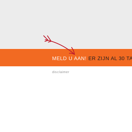
MELD U AAN!
ER ZIJN AL
30
TA
disclaimer