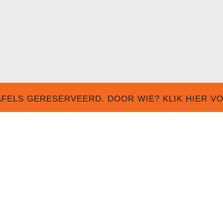
FELS GERESERVEERD. DOOR WIE? KLIK HIER V