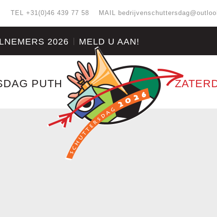
:
TEL +31(0)46 439 77 58
MAIL
bedrijvenschuttersdag@outlo
LNEMERS 2026
MELD U AAN!
SDAG PUTH
ZATERD