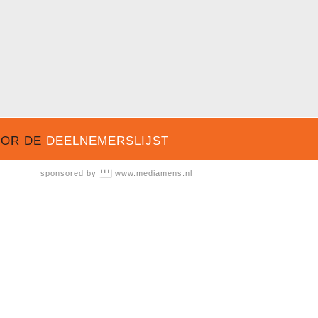
OOR DE
DEELNEMERSLIJST
sponsored by
www.mediamens.nl