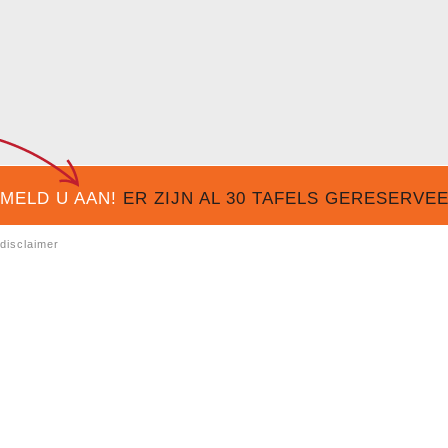
MELD U AAN!
ER ZIJN AL
30
TAFELS GERESERVEER
disclaimer